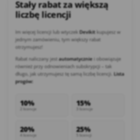
Stały rabat za większą
liczbę licencji
Im więcej licencji lub wtyczek
Devikit
kupujesz w
jednym zamówieniu, tym większy rabat
otrzymujesz!
Rabat naliczany jest
automatycznie
i obowiązuje
również przy odnowieniach subskrypcji – tak
długo, jak utrzymujesz tę samą liczbę licencji.
Lista
progów:
10%
15%
2 licencje
3 licencje
20%
25%
4 licencje
5 licencji