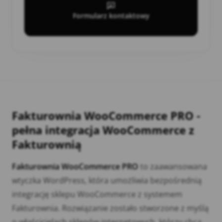
Formularz kontaktowy
Fakturownia WooCommerce PRO -
pełna integracja WooCommerce z
Fakturownią
Fakturownia WooCommerce PRO
to zaawansowana
wtyczka WordPress, która umożliwia bezpośrednią
integrację sklepu WooCommerce z systemem
Fakturownia. Rozwiązanie zostało stworzone z myślą
o właścicielach sklepów internetowych, którzy chcą