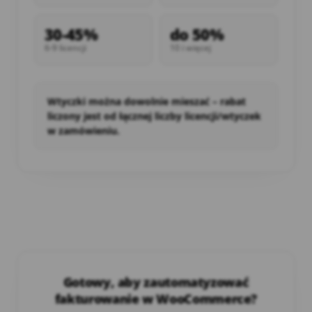
30-45%
do 50%
6-9 licencji
10 i więcej
Wtyczki można dowolnie mieszać – rabat
liczony jest od łącznej liczby licencji/wtyczek
w zamówieniu.
Gotowy, aby zautomatyzować
fakturowanie w WooCommerce?