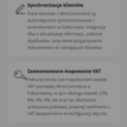
Synchronizacja klientów
Dane klientów z WooCommerce są
automatycznie synchronizowane z
kontrahentami w Fakturowni. Integracja
dba o aktualizację informacji, unikanie
duplikatów i poprawne przypisywanie
dokumentów do istniejących klientów.
Zaawansowane mapowanie VAT
Pełna kontrola nad mapowaniem stawek
VAT pomiędzy WooCommerce a
Fakturownią, w tym obsługa stawek 23%,
8%, 5%, 0%, zw oraz np. Możliwość
wskazania podstawy prawnej zwolnienia z
VAT bezpośrednio w konfiguracji wtyczki.