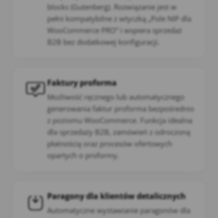
blocks (Gutenberg). Rozwiązanie jest w
pełni kompatybilne z wtyczką „Pole NIP dla
WooCommerce PRO” i wspiera sprzedaż
B2B bez dodatkowej konfiguracji.
Faktury proforma
Możliwość ręcznego lub automatycznego
generowania faktur proforma bezpośrednio
z poziomu WooCommerce. Funkcja idealna
dla sprzedaży B2B, zamówień z odroczoną
płatnością oraz procesów ofertowych
opartych o proformy.
Paragony dla klientów detalicznych
Automatyczne wystawianie paragonów dla