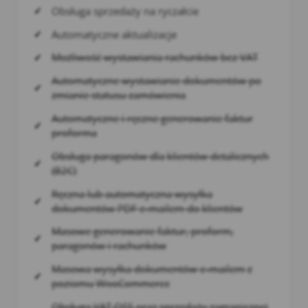
Obsługa sprzedaży na ryczałcie
Automatyczne aktualizacje
Możliwość wystawiania rachunków bez VAT
Automatyczne wystawianie dokumentów po
zmianie statusu zamówienia
Automatyczne i ręczne generowanie faktur
proforma
Obsługa paragonów dla klientów detalicznych
(B2C)
Ręczna lub automatyczna wysyłka
dokumentów PDF e-mailem do klientów
Masowe generowanie faktur, proform,
paragonów i rachunków
Masowa wysyłka dokumentów e-mailem z
poziomu WooCommerce
Obsługa VAT OSS oraz sprzedaży zagranicznej