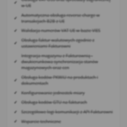
w UE
Automatyczna obsługa reverse charge w
transakcjach B2B z UE
Walidacja numerów VAT UE w bazie VIES
Obsługa faktur walutowych zgodnie z
ustawieniami Fakturowni
Integracja magazynu z Fakturownią -
dwukierunkowa synchronizacja stanów
magazynowych oraz cen
Obsługa kodów PKWiU na produktach i
dokumentach
Konfigurowanie jednostek miary
Obsługa kodów GTU na fakturach
Szczegółowe logi komunikacji z API Fakturowni
Wsparcie techniczne