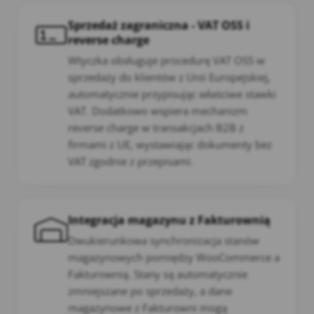
Sprzedaż zagraniczna - VAT OSS i
reverse charge
Wtyczka obsługuje procedurę VAT OSS w
sprzedaży do klientów z Unii Europejskiej,
automatycznie przypisując właściwe stawki
VAT. Dodatkowo wspiera mechanizm
reverse charge w transakcjach B2B z
firmami z UE, wystawiając dokumenty bez
VAT zgodnie z przepisami.
Integracja magazynu z Fakturownią
Dwukierunkowa synchronizacja stanów
magazynowych pomiędzy WooCommerce a
Fakturownią. Stany są automatycznie
zmniejszane po sprzedaży, a dane
magazynowe z Fakturowni mogą