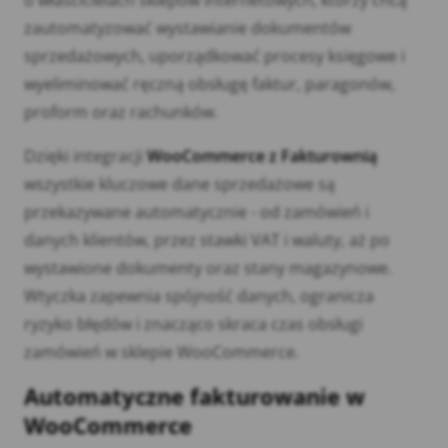
zautomatyzować wystawianie dokumentów
sprzedażowych, uporządkować procesy księgowe i
wyeliminować ręczną obsługę faktur, paragonów,
proform oraz rachunków.
Dzięki integracji
WooCommerce z Fakturownią
wszystkie kluczowe dane sprzedażowe są
przekazywane automatycznie - od zamówień i
danych klientów, przez stawki VAT i waluty, aż po
wystawione dokumenty oraz stany magazynowe.
Wtyczka zapewnia spójność danych, ogranicza
ryzyko błędów i znacząco skraca czas obsługi
zamówień w sklepie WooCommerce.
Automatyczne fakturowanie w
WooCommerce