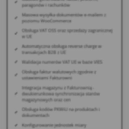
paragonów i rachunków
Masowa wysyłka dokumentów e-mailem z
poziomu WooCommerce
Obsługa VAT OSS oraz sprzedaży zagranicznej
w UE
Automatyczna obsługa reverse charge w
transakcjach B2B z UE
Walidacja numerów VAT UE w bazie VIES
Obsługa faktur walutowych zgodnie z
ustawieniami Fakturowni
Integracja magazynu z Fakturownią -
dwukierunkowa synchronizacja stanów
magazynowych oraz cen
Obsługa kodów PKWiU na produktach i
dokumentach
Konfigurowanie jednostek miary