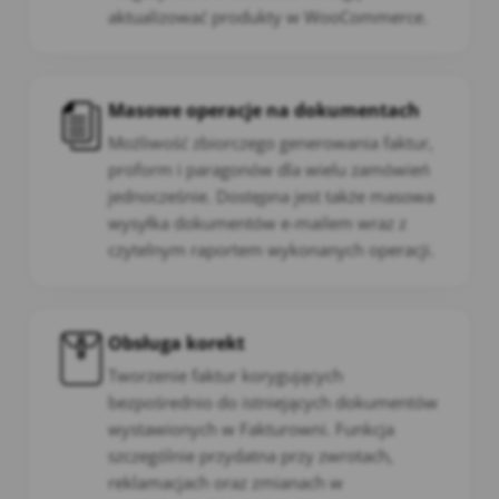
aktualizować produkty w WooCommerce.
Masowe operacje na dokumentach
Możliwość zbiorczego generowania faktur,
proform i paragonów dla wielu zamówień
jednocześnie. Dostępna jest także masowa
wysyłka dokumentów e-mailem wraz z
czytelnym raportem wykonanych operacji.
Obsługa korekt
Tworzenie faktur korygujących
bezpośrednio do istniejących dokumentów
wystawionych w Fakturowni. Funkcja
szczególnie przydatna przy zwrotach,
reklamacjach oraz zmianach w