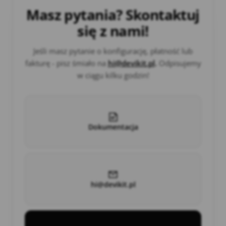
Masz pytania? Skontaktuj
się z nami!
Jeśli masz pytanie o konfigurację, płatność lub
fakturę - pisz śmiało na
hi@devikit.pl
.
Odpisujemy
w ciągu kilku godzin!
Dokumentacja
hi@devikit.pl