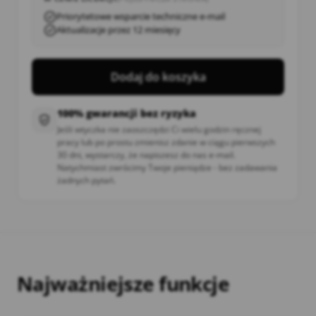
Priorytetowe wsparcie techniczne e-mail
Aktualizacje przez 12 miesięcy
Dodaj do koszyka
100% gwarancji bez ryzyka
Jeśli wtyczka nie zaoszczędzi Ci wielu godzin ręcznej
pracy lub po prostu zmienisz zdanie w ciągu pierwszych
30 dni, wystarczy, że napiszesz do nas e-mail.
Natychmiast zwrócimy Twoje pieniądze - bez zadawania
żadnych pytań.
Najważniejsze funkcje