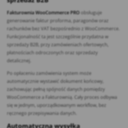
Fakturownia WooCommerce PRO
obsługuje
generowanie faktur proforma, paragonów oraz
rachunków bez VAT bezpośrednio z WooCommerce.
Funkcjonalność ta jest szczególnie przydatna w
sprzedaży B2B, przy zamówieniach ofertowych,
płatnościach odroczonych oraz sprzedaży
detalicznej.
Po opłaceniu zamówienia system może
automatycznie wystawić dokument końcowy,
zachowując pełną spójność danych pomiędzy
WooCommerce a Fakturownią. Cały proces odbywa
się w jednym, uporządkowanym workflow, bez
ręcznego przepisywania danych.
Automatyczna wysyłka