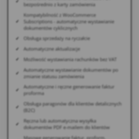
bezpośrednio z karty zamówienia
Kompatybilność z WooCommerce
Subscriptions - automatyczne wystawianie
dokumentów cyklicznych
Obsługa sprzedaży na ryczałcie
Automatyczne aktualizacje
Możliwość wystawiania rachunków bez VAT
Automatyczne wystawianie dokumentów po
zmianie statusu zamówienia
Automatyczne i ręczne generowanie faktur
proforma
Obsługa paragonów dla klientów detalicznych
(B2C)
Ręczna lub automatyczna wysyłka
dokumentów PDF e-mailem do klientów
Masowe generowanie faktur, proform,