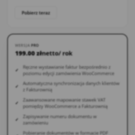
Pobierz teraz
WERSJA
PRO
199.00
zł
netto
/ rok
Ręczne wystawianie faktur bezpośrednio z
poziomu edycji zamówienia WooCommerce
Automatyczna synchronizacja danych klientów
z Fakturownią
Zaawansowane mapowanie stawek VAT
pomiędzy WooCommerce a Fakturownią
Zapisywanie numeru dokumentu w
zamówieniu
Pobieranie dokumentów w formacie PDF