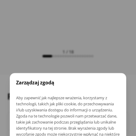
1 / 18
Zarządzaj zgodą
FAQ
Aby zapewnić jak najlepsze wrażenia, korzystamy z
technologii, takich jak pliki cookie, do przechowywania
i/lub uzyskiwania dostępu do informacji o urządzeniu.
Zgoda na te technologie pozwoli nam przetwarzać dane,
Czy wtyczka działa bez wersji darmowej?
takie jak zachowanie podczas przeglądania lub unikalne
identyfikatory na tej stronie. Brak wyrażenia zgody lub
wycofanie zgody może niekorzystnie wpłynąć na niektóre