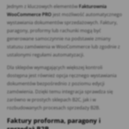
Jednym z kluczowych elementów
Fakturownia
WooCommerce PRO
jest możliwość automatycznego
wystawiania dokumentów sprzedażowych. Faktury,
paragony, proformy lub rachunki mogą być
generowane samoczynnie na podstawie zmiany
statusu zamówienia w WooCommerce lub zgodnie z
ustalonymi regułami automatyzacji.
Dla sklepów wymagających większej kontroli
dostępna jest również opcja ręcznego wystawiania
dokumentów bezpośrednio z poziomu edycji
zamówienia. Dzięki temu integracja sprawdza się
zarówno w prostych sklepach B2C, jak i w
rozbudowanych procesach sprzedaży B2B.
Faktury proforma, paragony i
sprzedaż B2B