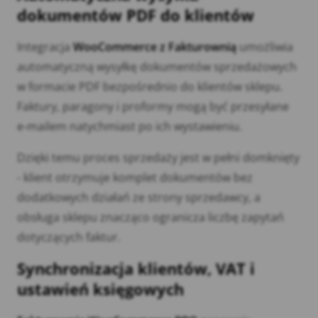
dokumentów PDF do klientów
Integracja
WooCommerce z Fakturownią
umożliwia
automatyczną wysyłkę dokumentów sprzedażowych
w formacie PDF bezpośrednio do klientów sklepu.
Faktury, paragony i proformy mogą być przesyłane
e-mailem natychmiast po ich wystawieniu.
Dzięki temu proces sprzedaży jest w pełni domknięty
- klient otrzymuje komplet dokumentów bez
dodatkowych działań ze strony sprzedawcy, a
obsługa sklepu znacząco ogranicza liczbę zapytań
dotyczących faktur.
Synchronizacja klientów, VAT i
ustawień księgowych