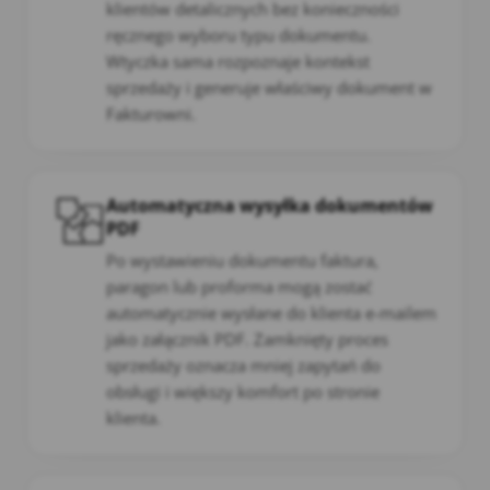
klientów detalicznych bez konieczności
ręcznego wyboru typu dokumentu.
Wtyczka sama rozpoznaje kontekst
sprzedaży i generuje właściwy dokument w
Fakturowni.
Automatyczna wysyłka dokumentów
PDF
Po wystawieniu dokumentu faktura,
paragon lub proforma mogą zostać
automatycznie wysłane do klienta e-mailem
jako załącznik PDF. Zamknięty proces
sprzedaży oznacza mniej zapytań do
obsługi i większy komfort po stronie
klienta.