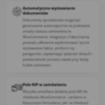
Automatyczne wystawianie
dokumentów
Dokumenty sprzedażowe mogą być
generowane automatycznie na podstawie
zmiany statusu zamówienia w
WooCommerce. Integracja z Fakturownią
pozwala całkowicie wyeliminować ręczne
wystawianie faktur, proform czy
paragonów, zapewniając spójność danych i
powtarzalność procesu nawet przy dużej
liczbie zamówień.
Pole NIP w zamówieniu
Wtyczka umożliwia dodanie pola NIP do
checkoutu WooCommerce - zarówno w
klasycznym formularzu, jak i w checkout