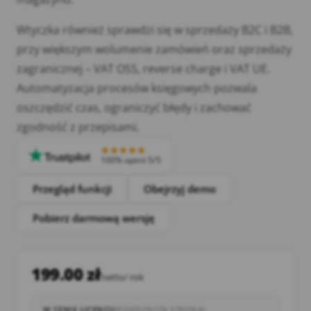
Wtyczka również sprawdzi się w sprzedaży B2C i B2B,
przy większym wolumenie zamówień oraz sprzedaży
zagranicznej – VAT OSS, reverse charge i VAT UE.
Automatyzacja procesów księgowych pozwala
oszczędzić czas, ograniczyć błędy i zachować
zgodność z przepisami.
100% opinii 5/5
Przegląd funkcji
Obejrzyj demo
Pobierz darmową wersję
199.00
zł
netto
/ rok
W CENIE LICENCJI
(POJEDYNCZA STRONA)