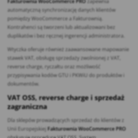
Fakturownia WooCommerce PRO
zapewnia
automatyczną synchronizację danych klientów
pomiędzy WooCommerce a Fakturownią.
Kontrahenci są tworzeni lub aktualizowani bez
duplikatów i bez ręcznej ingerencji administratora.
Wtyczka oferuje również zaawansowane mapowanie
stawek VAT, obsługę sprzedaży zwolnionej z VAT,
reverse charge, ryczałtu oraz możliwość
przypisywania kodów GTU i PKWiU do produktów i
dokumentów.
VAT OSS, reverse charge i sprzedaż
zagraniczna
Dla sklepów prowadzących sprzedaż do klientów z
Unii Europejskiej
Fakturownia WooCommerce PRO
obsługuje procedurę VAT OSS. System