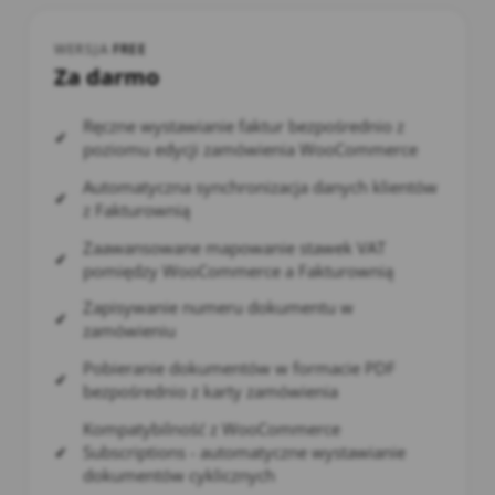
WERSJA
FREE
Za darmo
Ręczne wystawianie faktur bezpośrednio z
poziomu edycji zamówienia WooCommerce
Automatyczna synchronizacja danych klientów
z Fakturownią
Zaawansowane mapowanie stawek VAT
pomiędzy WooCommerce a Fakturownią
Zapisywanie numeru dokumentu w
zamówieniu
Pobieranie dokumentów w formacie PDF
bezpośrednio z karty zamówienia
Kompatybilność z WooCommerce
Subscriptions - automatyczne wystawianie
dokumentów cyklicznych