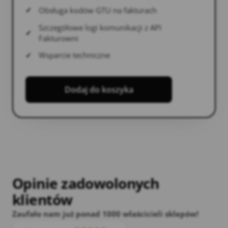
Obsługa kodów GTU na fakturach
Szczegółowe logi komunikacji z API
Fakturowni
Wsparcie techniczne
Dodaj do koszyka
Opinie zadowolonych
klientów
Zaufało nam już ponad 1000 właścicieli sklepów!