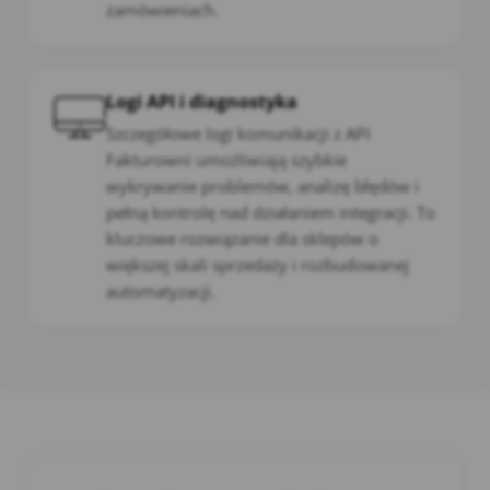
zamówieniach.
Logi API i diagnostyka
Szczegółowe logi komunikacji z API
Fakturowni umożliwiają szybkie
wykrywanie problemów, analizę błędów i
pełną kontrolę nad działaniem integracji. To
kluczowe rozwiązanie dla sklepów o
większej skali sprzedaży i rozbudowanej
automatyzacji.