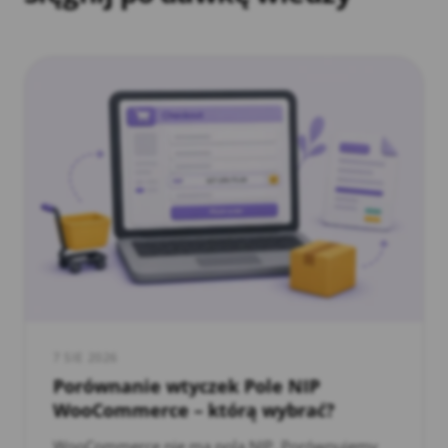
7 SIE 2026
Porównanie wtyczek Pole NIP
WooCommerce – którą wybrać?
WooCommerce nie ma pola NIP. Porównujemy