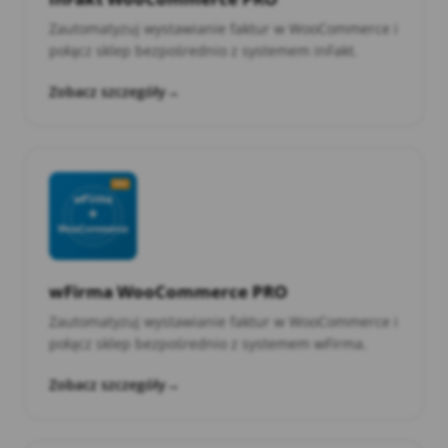
Zautomatyzuj wystawianie faktur w WooCommerce i
połącz sklep bezpośrednio z systemem inFakt.
Zobacz szczegóły
→
wFirma WooCommerce PRO
Zautomatyzuj wystawianie faktur w WooCommerce i
połącz sklep bezpośrednio z systemem wFirma.
Zobacz szczegóły
→