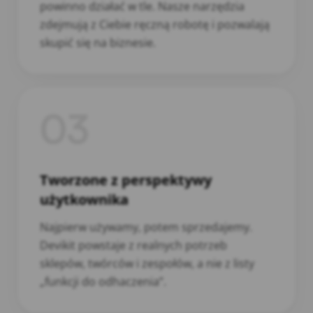
powinno działać w tle. Nasze narzędzia
zdejmują z Ciebie ręczną robotę i pozwalają
skupić się na biznesie.
03
Tworzone z perspektywy
użytkownika
Najpierw używamy, potem sprzedajemy.
Devikit powstaje z realnych potrzeb
sklepów, twórców i zespołów, a nie z listy
„funkcji do odhaczenia”.