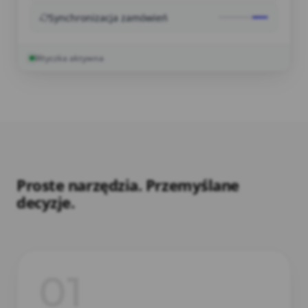
Synchronizacja zamówień
Wtyczka aktywna
Proste narzędzia. Przemyślane
decyzje.
01