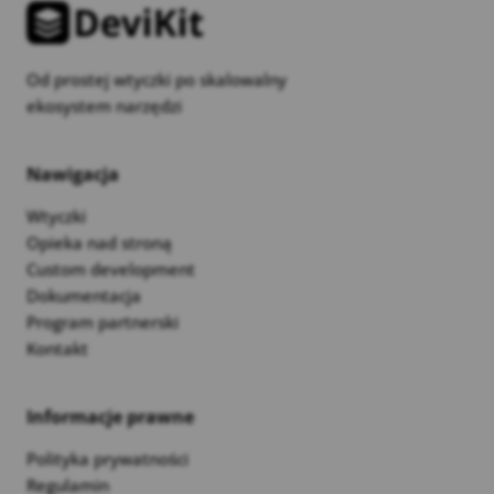
Od prostej wtyczki po skalowalny
ekosystem narzędzi
Nawigacja
Wtyczki
Opieka nad stroną
Custom development
Dokumentacja
Program partnerski
Kontakt
Informacje prawne
Polityka prywatności
Regulamin