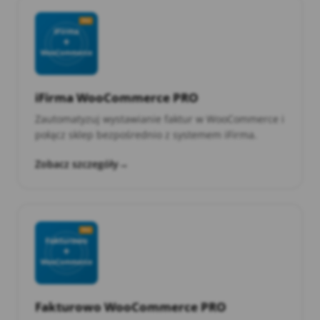
iFirma WooCommerce PRO
Zautomatyzuj wystawianie faktur w WooCommerce i
połącz sklep bezpośrednio z systemem iFirma.
Zobacz szczegóły
→
Fakturowo WooCommerce PRO