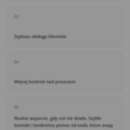
03
Szybsza obsługa klientów
04
Więcej kontroli nad procesem
05
Realne wsparcie, gdy coś nie działa. Szybki
kontakt i konkretna pomoc od osób, które znają