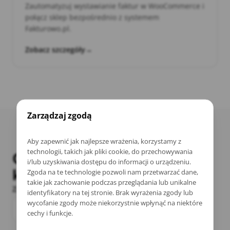
Zautomatyzuj wystawianie faktur w WooCommerce i
połącz sklep bezpośrednio z systemem
Fakturowo.pl.
Zobacz szczegóły
→
Zarządzaj zgodą
Aby zapewnić jak najlepsze wrażenia, korzystamy z
technologii, takich jak pliki cookie, do przechowywania
Opinie zadowolonych
i/lub uzyskiwania dostępu do informacji o urządzeniu.
klientów
Zgoda na te technologie pozwoli nam przetwarzać dane,
takie jak zachowanie podczas przeglądania lub unikalne
Zaufało nam już ponad 1000 właścicieli sklepów!
identyfikatory na tej stronie. Brak wyrażenia zgody lub
wycofanie zgody może niekorzystnie wpłynąć na niektóre
100% opinii 5/5
cechy i funkcje.