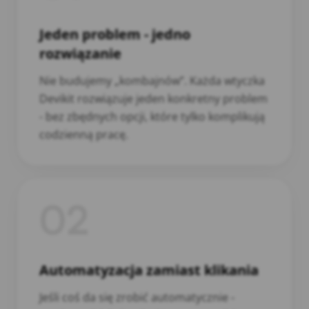
Jeden problem - jedno
rozwiązanie
Nie budujemy „kombajnów”. Każda wtyczka
Devikit rozwiązuje jeden konkretny problem
- bez zbędnych opcji, które tylko komplikują
codzienną pracę.
02
Automatyzacja zamiast klikania
Jeśli coś da się zrobić automatycznie -