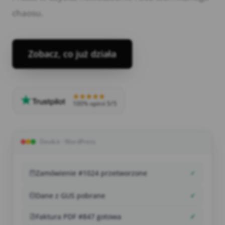
chaosu.
Zobacz, co już działa
100% opinii 5/5
Devikit · WordPress
Zamówienie #1024 przetworzone
✓
Dane z GUS pobrane
✓
Faktura PDF #847 gotowa
✓