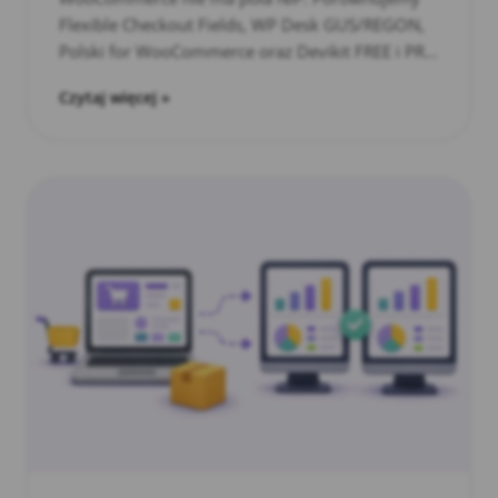
Flexible Checkout Fields, WP Desk GUS/REGON,
Polski for WooCommerce oraz Devikit FREE i PRO
- z…
Czytaj więcej »