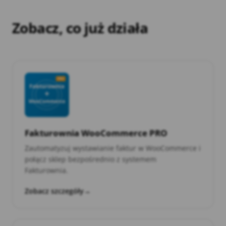
Zobacz, co już działa
Fakturownia WooCommerce PRO
Zautomatyzuj wystawianie faktur w WooCommerce i
połącz sklep bezpośrednio z systemem
Fakturownia.
Zobacz szczegóły
→