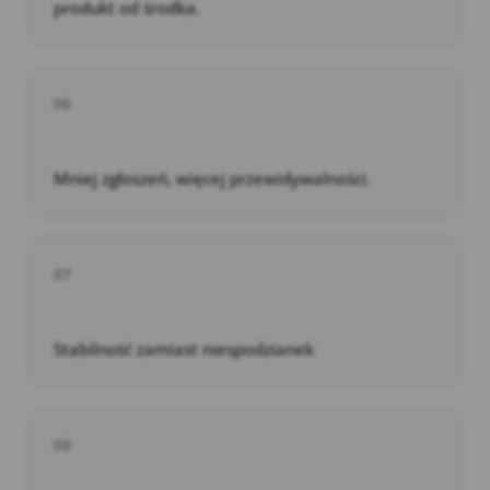
produkt od środka.
06
Mniej zgłoszeń, więcej przewidywalności.
07
Stabilność zamiast niespodzianek
08