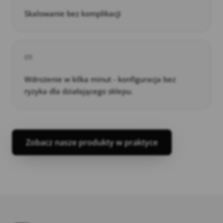
Skalowanie bez komplikacji
09
Wdrożenie w kilka minut - konfiguracja bez
ryzyka dla działającego sklepu.
Zobacz nasze produkty w praktyce