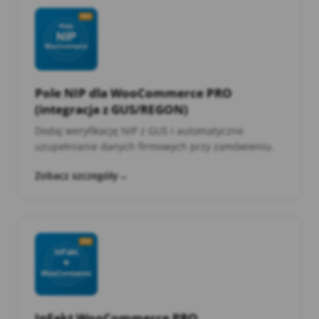
Pole NIP dla WooCommerce PRO
(integracja z GUS/REGON)
Dodaj weryfikację NIP z GUS i automatyczne
uzupełnianie danych firmowych przy zamówieniu.
Zobacz szczegóły
→
InFakt WooCommerce PRO